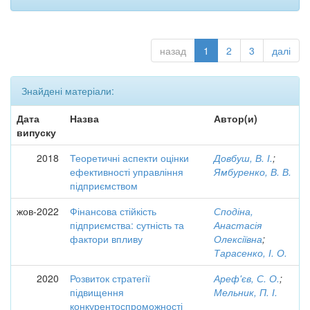
назад
1
2
3
далі
Знайдені матеріали:
Дата
Назва
Автор(и)
випуску
2018
Теоретичні аспекти оцінки
Довбуш, В. І.
;
ефективності управління
Ямбуренко, В. В.
підприємством
жов-2022
Фінансова стійкість
Сподіна,
підприємства: сутність та
Анастасія
фактори впливу
Олексіївна
;
Тарасенко, І. О.
2020
Розвиток стратегії
Ареф'єв, С. О.
;
підвищення
Мельник, П. І.
конкурентоспроможності