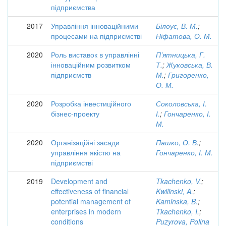
підприємства
2017
Управління інноваційними
Білоус, В. М.
;
процесами на підприємстві
Ніфатова, О. М.
2020
Роль виставок в управлінні
П’ятницька, Г.
інноваційним розвитком
Т.
;
Жуковська, В.
підприємств
М.
;
Григоренко,
О. М.
2020
Розробка інвестиційного
Соколовська, І.
бізнес-проекту
І.
;
Гончаренко, І.
М.
2020
Організаційні засади
Пашко, О. В.
;
управління якістю на
Гончаренко, І. М.
підприємстві
2019
Development and
Tkachenko, V.
;
effectiveness of financial
Kwilinski, A.
;
potential management of
Kaminska, B.
;
enterprises in modern
Tkachenko, I.
;
conditions
Puzyrova, Polina