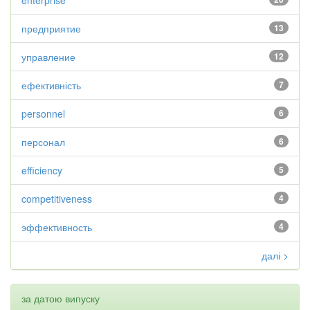
enterprise
предприятие
13
управление
12
ефективність
7
personnel
6
персонал
6
efficiency
5
competitiveness
4
эффективность
4
далі >
за датою випуску