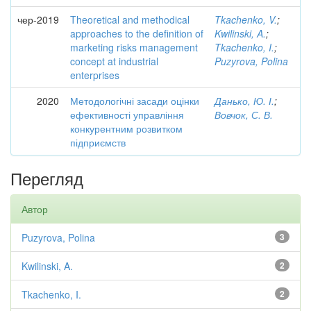
чер-2019
Theoretical and methodical
Tkachenko, V.
;
approaches to the definition of
Kwilinski, A.
;
marketing risks management
Tkachenko, I.
;
concept at industrial
Puzyrova, Polina
enterprises
2020
Методологічні засади оцінки
Данько, Ю. І.
;
ефективності управління
Вовчок, С. В.
конкурентним розвитком
підприємств
Перегляд
Автор
Puzyrova, Polina
3
Kwilinski, A.
2
Tkachenko, I.
2