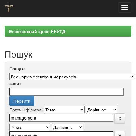
Skip
navigation
Електронний архів КНУТД
Пошук
Пошук:
запит
Поточні фільтри: