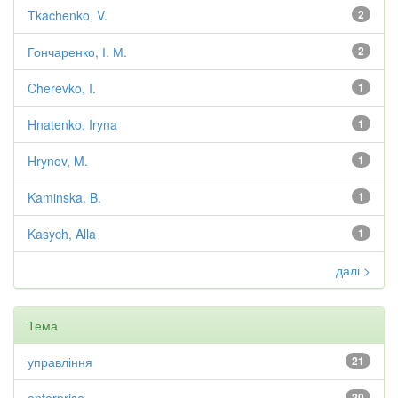
Tkachenko, V.
2
Гончаренко, І. М.
2
Cherevko, I.
1
Hnatenko, Iryna
1
Hrynov, M.
1
Kaminska, B.
1
Kasych, Alla
1
далі >
Тема
управління
21
20