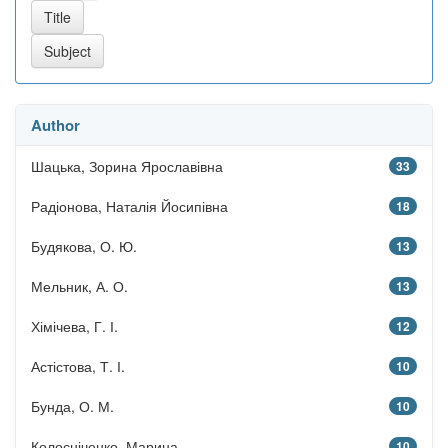
Author
Шацька, Зорина Ярославівна
33
Радіонова, Наталія Йосипівна
18
Будякова, О. Ю.
13
Мельник, А. О.
13
Хімічева, Г. І.
12
Астістова, Т. І.
10
Бунда, О. М.
10
Колосніченко, Марина
10