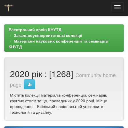
Skip
navigation
Електронний архів КНУТД
Загальноуніверситетські колекції
Матеріали наукових конференцій та семінарів
КНУТД
2020 рік : [1268]
Community home
page
Містить колекції матеріалів конференцій, семінарів,
круглих столів тощо, проведених у 2020 році. Місце
проведення – Київський національний університет
технологій та дизайну.