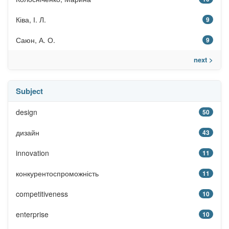
Ківа, І. Л.
9
Саюн, А. О.
9
next >
Subject
design
50
дизайн
43
innovation
11
конкурентоспроможність
11
competitiveness
10
enterprise
10