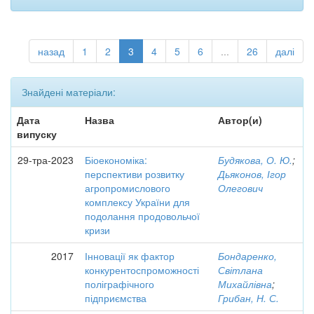
назад
1
2
3
4
5
6
...
26
далі
Знайдені матеріали:
Дата
Назва
Автор(и)
випуску
29-тра-2023
Біоекономіка:
Будякова, О. Ю.
;
перспективи розвитку
Дьяконов, Ігор
агропромислового
Олегович
комплексу України для
подолання продовольчої
кризи
2017
Інновації як фактор
Бондаренко,
конкурентоспроможності
Світлана
поліграфічного
Михайлівна
;
підприємства
Грибан, Н. С.