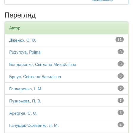
Перегляд
Автор
Діденко, Є. О.
13
Puzyrova, Polina
9
Бондаренко, Світлана Михайлівна
9
Бреус, Світлана Василівна
6
Гончаренко, І. М.
5
Пузирьова, П. В.
5
Ареф'єв, С. О.
4
Ганущак-Єфіменко, Л. М.
4