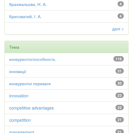
Крахмальова, Н. А.
4
Крисоватий, І. А.
4
далі >
Тема
конкурентоспособность
116
інновації
31
конкурентні переваги
30
innovation
23
competitive advantages
22
competition
21
management
21