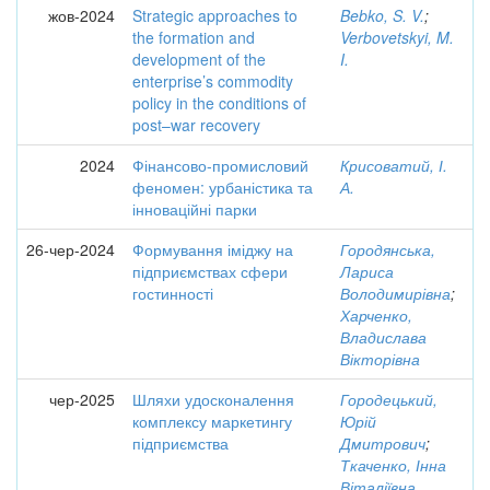
жов-2024
Strategic approaches to
Bebko, S. V.
;
the formation and
Verbovetskyi, M.
development of the
I.
enterprise’s commodity
policy in the conditions of
post–war recovery
2024
Фінансово-промисловий
Крисоватий, І.
феномен: урбаністика та
А.
інноваційні парки
26-чер-2024
Формування іміджу на
Городянська,
підприємствах сфери
Лариса
гостинності
Володимирівна
;
Харченко,
Владислава
Вікторівна
чер-2025
Шляхи удосконалення
Городецький,
комплексу маркетингу
Юрій
підприємства
Дмитрович
;
Ткаченко, Інна
Віталіївна