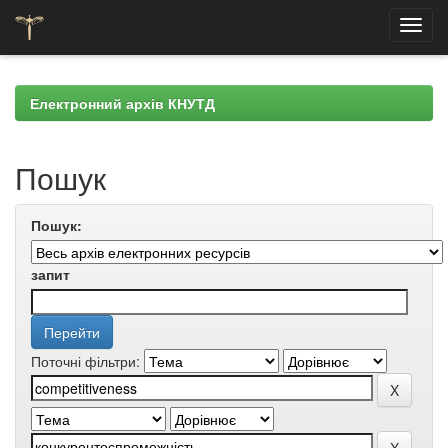
Skip
navigation
Електронний архів КНУТД
Пошук
Пошук:
запит
Поточні фільтри: