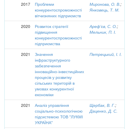
2017
Проблеми
Миронова, О. В.
;
конкурентоспроможності
Янковець, Т. М.
вітчизняних підприємств
2020
Розвиток стратегії
Ареф'єв, С. О.
;
підвищення
Мельник, П. І.
конкурентоспроможності
підприємства
2021
Значення
Петрецький, І. І.
інфраструктурного
забезпечення
інноваційно-інвестиційних
процесів у розвитку
сільських територій в
умовах конкурентної
економіки
2021
Аналіз управління
Щербак, В. Г.
;
соціально-психологічною
Даценко, Д. С.
підсистемою ТОВ "ЛУКМІ
УКРАЇНА"