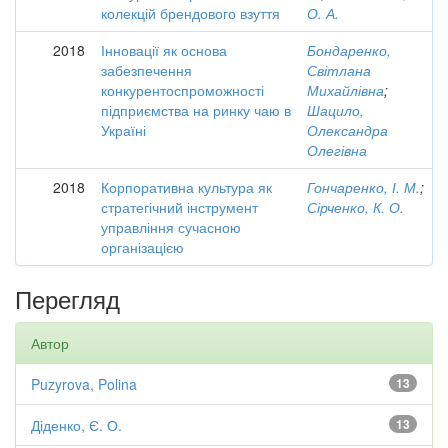
колекцій брендового взуття
О. А.
2018
Інновації як основа
Бондаренко,
забезпечення
Світлана
конкурентоспроможності
Михайлівна
;
підприємства на ринку чаю в
Шацило,
Україні
Олександра
Олегівна
2018
Корпоративна культура як
Гончаренко, І. М.
;
стратегічний інструмент
Сірченко, К. О.
управління сучасною
організацією
Перегляд
Автор
Puzyrova, Polina
13
Діденко, Є. О.
13