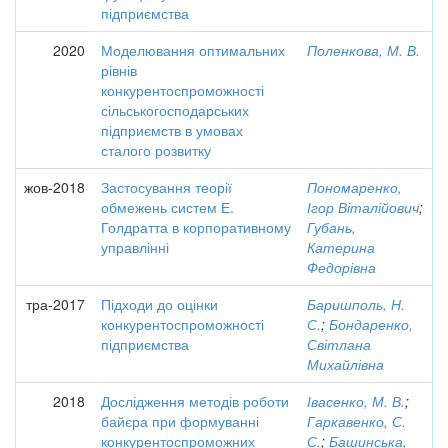
підприємства
2020
Моделювання оптимальних
Поленкова, М. В.
рівнів
конкурентоспроможності
сільськогосподарських
підприємств в умовах
сталого розвитку
жов-2018
Застосування теорії
Пономаренко,
обмежень систем Е.
Ігор Віталійович
;
Голдратта в корпоративному
Губань,
управлінні
Катерина
Федорівна
тра-2017
Підходи до оцінки
Баришполь, Н.
конкурентоспроможності
С.
;
Бондаренко,
підприємства
Світлана
Михайлівна
2018
Дослідження методів роботи
Івасенко, М. В.
;
байєра при формуванні
Гаркавенко, С.
конкурентоспроможних
С.
;
Башинська,