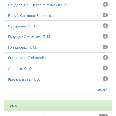
Бондаренко, Світлана Михайлівна
9
Бреус, Світлана Василівна
6
Пузирьова, П. В.
6
Ганущак-Єфіменко, Л. М.
5
Гончаренко, І. М.
5
Olshanska, Oleksandra
4
Ареф'єв, С. О.
4
Крахмальова, Н. А.
4
далі >
Тема