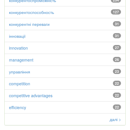
конкурентоспроможність
254
конкурентоспособность
127
конкурентні переваги
31
інновації
31
innovation
27
management
26
управління
23
competition
22
competitive advantages
22
efficiency
22
далі >