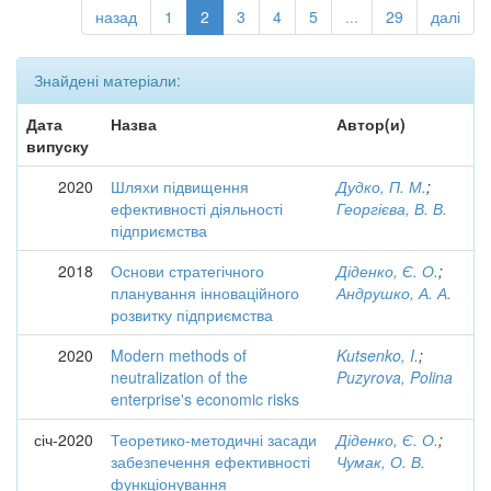
назад
1
2
3
4
5
...
29
далі
Знайдені матеріали:
Дата
Назва
Автор(и)
випуску
2020
Шляхи підвищення
Дудко, П. М.
;
ефективності діяльності
Георгієва, В. В.
підприємства
2018
Основи стратегічного
Діденко, Є. О.
;
планування інноваційного
Андрушко, А. А.
розвитку підприємства
2020
Modern methods of
Kutsenko, I.
;
neutralization of the
Puzyrova, Polina
enterprise's economic risks
січ-2020
Теоретико-методичні засади
Діденко, Є. О.
;
забезпечення ефективності
Чумак, О. В.
функціонування