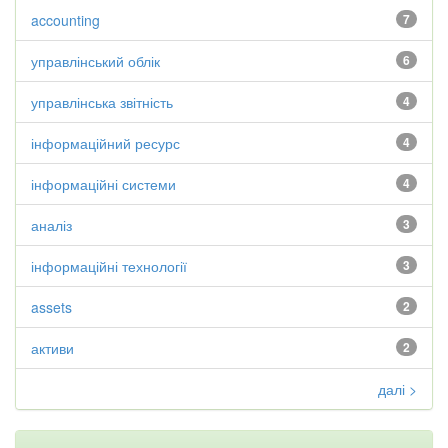
accounting
7
управлінський облік
6
управлінська звітність
4
інформаційний ресурс
4
інформаційні системи
4
аналіз
3
інформаційні технології
3
assets
2
активи
2
далі >