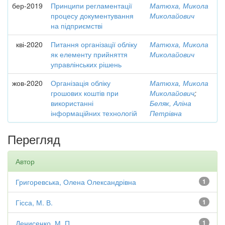
бер-2019
Принципи регламентації
Матюха, Микола
процесу документування
Миколайович
на підприємстві
кві-2020
Питання організації обліку
Матюха, Микола
як елементу прийняття
Миколайович
управлінських рішень
жов-2020
Організація обліку
Матюха, Микола
грошових коштів при
Миколайович
;
використанні
Беляк, Аліна
інформаційних технологій
Петрівна
Перегляд
Автор
Григоревська, Олена Олександрівна
1
Гісса, М. В.
1
Денисенко, М. П.
1