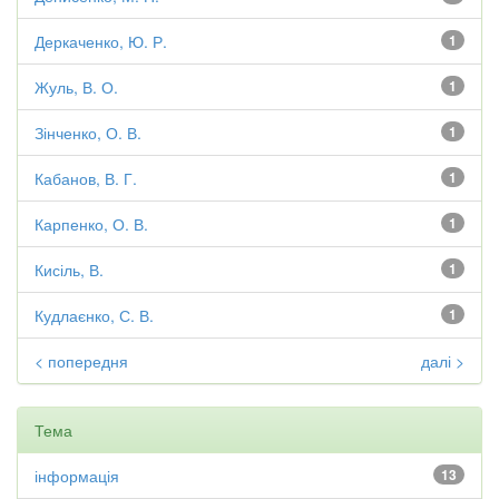
Деркаченко, Ю. Р.
1
Жуль, В. О.
1
Зінченко, О. В.
1
Кабанов, В. Г.
1
Карпенко, О. В.
1
Кисіль, В.
1
Кудлаєнко, С. В.
1
< попередня
далі >
Тема
інформація
13