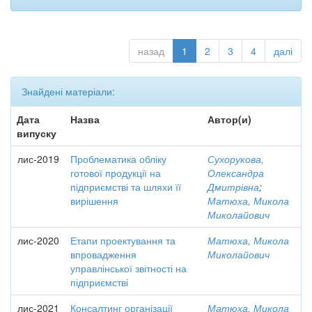
назад
1
2
3
4
далі
Знайдені матеріали:
Дата
Назва
Автор(и)
випуску
лис-2019
Проблематика обліку
Сухорукова,
готової продукції на
Олександра
підприємстві та шляхи її
Дмитрівна
;
вирішення
Матюха, Микола
Миколайович
лис-2020
Етапи проектування та
Матюха, Микола
впровадження
Миколайович
управлінської звітності на
підприємстві
лис-2021
Консалтинг організації
Матюха, Микола