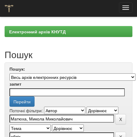
Skip
navigation
Електронний архів КНУТД
Пошук
Пошук:
запит
Поточні фільтри: