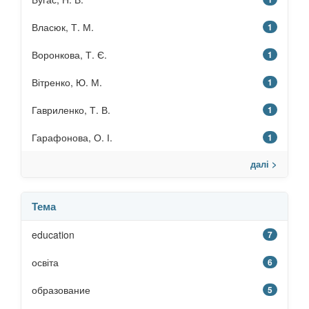
Власюк, Т. М.
1
Воронкова, Т. Є.
1
Вітренко, Ю. М.
1
Гавриленко, Т. В.
1
Гарафонова, О. І.
1
далі >
Тема
education
7
освіта
6
образование
5