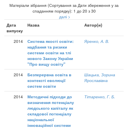
Матеріали зібрання (Сортування за Дати збереження у за
спаданням порядку): 1 до 20 з 30
далі >
Дата
Назва
Автор(и)
випуску
2014
Система якості освіти:
Яренко, А. В.
надбання та ризики
системи освіти на тлі
нового Закону України
"Про вищу освіту"
2014
Безперервна освіта в
Шацька, Зорина
контексті еволюції
Ярославівна
систем освіти
2014
Методичні підходи до
Тітаренко, Г. Б.
визначення потенціалу
людського капіталу як
складової потенціалу
національної
інноваційної системи