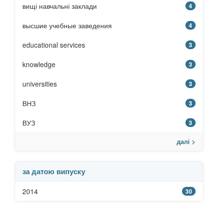
вищі навчальні заклади
4
высшие учебные заведения
4
educational services
3
knowledge
3
universities
3
ВНЗ
3
ВУЗ
3
далі >
за датою випуску
2014
30