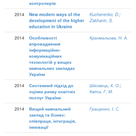
контролерів
2014
New modern ways of the
Kucherenko, D.
;
development of the higher
Zakharin, S.
education in Ukraine
2014
Особливості
Крахмальова, Н. А.
впровадження
інформаційно-
комунікаційних
технологій у вищих
навчальних закладах
України
2014
Системний підхід до
Шіковець, К. О.
;
оцінки ринку освітніх
Квіта, Г. М.
послуг України
2014
Вищий навчальний
Гращенко, І. С.
заклад та бізнес:
співпраця, інтеграція,
інновації