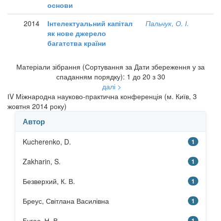
основи
2014
Інтелектуальний капітал
Пальчук, О. І.
як нове джерело
багатства країни
Матеріали зібрання (Сортування за Дати збереження у за
спаданням порядку): 1 до 20 з 30
далі >
ІV Міжнародна науково-практична конференція (м. Київ, 3
жовтня 2014 року)
Автор
Kucherenko, D.
1
Zakharin, S.
1
Безверхий, К. В.
1
Бреус, Світлана Василівна
1
Бугас, Н. В.
1