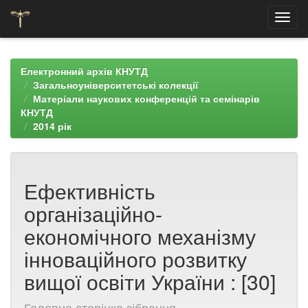
Skip
navigation
Електронний архів КНУТД
Загальноуніверситетські колекції
Матеріали наукових конференцій та семінарів
КНУТД
2014 рік
Ефективність
організаційно-
економічного механізму
інноваційного розвитку
вищої освіти України : [30]
Головна сторінка зібрання