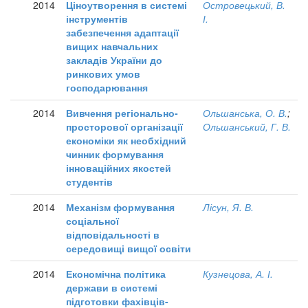
2014
Ціноутворення в системі
Островецький, В.
інструментів
І.
забезпечення адаптації
вищих навчальних
закладів України до
ринкових умов
господарювання
2014
Вивчення регіонально-
Ольшанська, О. В.
;
просторової організації
Ольшанський, Г. В.
економіки як необхідний
чинник формування
інноваційних якостей
студентів
2014
Механізм формування
Лісун, Я. В.
соціальної
відповідальності в
середовищі вищої освіти
2014
Економічна політика
Кузнецова, А. І.
держави в системі
підготовки фахівців-