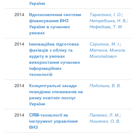
України
2014
Вдосконалення системи
Тарасенко, І. О.
;
фінансування ВНЗ
Нетребська, Н. В.
;
України в сучасних
Нефедова, Т. М.
умовах
2014
Інноваційна підготовка
Скрипник, М. І.
;
фахівців з обліку та
Матюха, Микола
аудиту в умовах
Миколайович
використання сучасних
інформаційних
технологій
2014
Концептуальні засади
Подольна, В. В.
поведінки споживачів на
ринку освітніх послуг
України
2014
CRM-технології як
Папенко, Л. М.
;
інструмент управління
Нишенко, О. В.
ВНЗ